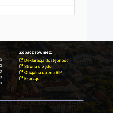
Zobacz również:
30
Deklaracja dostępności
30
Strona urzędu
30
Oficjalna strona BIP
30
E-urząd
30