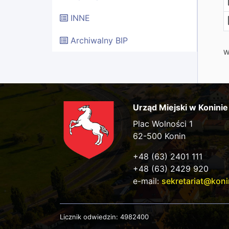
INNE
Archiwalny BIP
W
Urząd Miejski w Koninie
Plac Wolności 1
62-500 Konin
+48 (63) 2401 111
+48 (63) 2429 920
e-mail:
sekretariat@koni
Licznik odwiedzin:
4982400