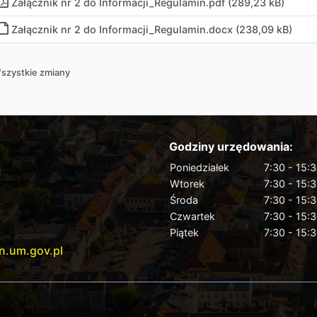
Załącznik nr 2 do Informacji_Regulamin.pdf (289,23 kB)
Załącznik nr 2 do Informacji_Regulamin.docx (238,09 kB)
szystkie zmiany
Godziny urzędowania:
Poniedziałek
7:30 - 15:
Wtorek
7:30 - 15:
Środa
7:30 - 15:
Czwartek
7:30 - 15:
Piątek
7:30 - 15:
n.um.gov.pl