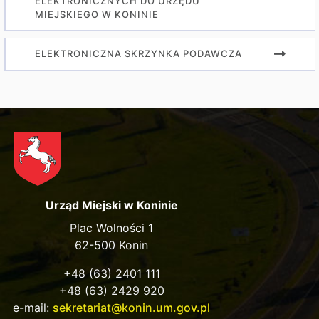
ELEKTRONICZNYCH DO URZĘDU
MIEJSKIEGO W KONINIE
ELEKTRONICZNA SKRZYNKA PODAWCZA
Urząd Miejski w Koninie
Plac Wolności 1
62-500 Konin
+48 (63) 2401 111
+48 (63) 2429 920
e-mail:
sekretariat@konin.um.gov.pl