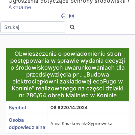
Ogłoszenia dotyczące ochrony środowiska /
Aktualne
Wpisz tekst do wyszukania
Szukaj
Obwieszczenie o powiadomieniu stron postępowania w s
Obwieszczenie o powiadomieniu stron
postępowania w sprawie wydania decyzji
o środowiskowych uwarunkowaniach dla
przedsięwzięcia pn.: „Budowa
elektrociepłowni zakładowej ecoFugo w
Koninie” realizowanego na części działki
nr 286/64 obręb Maliniec w Koninie
Symbol
OŚ.6220.14.2024
Osoba
Anna Kaszkowiak-Sypniewska
odpowiedzialna