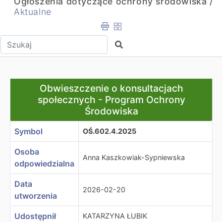
Ogłoszenia dotyczące ochrony środowiska /
Aktualne
Wpisz tekst do wyszukania
Szukaj
Obwieszczenie o konsultacjach społecznych - Program
Obwieszczenie o konsultacjach
społecznych - Program Ochrony
Środowiska
Symbol
OŚ.602.4.2025
Osoba
Anna Kaszkowiak-Sypniewska
odpowiedzialna
Data
2026-02-20
utworzenia
Udostępnił
KATARZYNA ŁUBIK