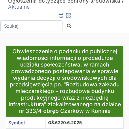
Ogłoszenia dotyczące ochrony środowiska /
Aktualne
Wpisz tekst do wyszukania
Szukaj
Obwieszczenie o podaniu do publicznej wiadomości inf
Obwieszczenie o podaniu do publicznej
wiadomości informacji o procedurze
udziału społeczeństwa, w ramach
prowadzonego postępowania w sprawie
wydania decyzji o środowiskowych dla
przedsięwzięcia pn. "Rozbudowa zakładu
mleczarskiego – rozbudowa budynku
produkcyjnego wraz z niezbędną
infrastrukturą" zlokalizowanego na działce
nr 333/4 obręb Czarków w Koninie
Symbol
OŚ.6220.6.2025