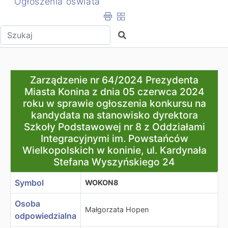
Ogłoszenia oświata
Wpisz tekst do wyszukania
Szukaj
Zarządzenie nr 64/2024 Prezydenta Miasta Konina z dni
Zarządzenie nr 64/2024 Prezydenta
Miasta Konina z dnia 05 czerwca 2024
roku w sprawie ogłoszenia konkursu na
kandydata na stanowisko dyrektora
Szkoły Podstawowej nr 8 z Oddziałami
Integracyjnymi im. Powstańców
Wielkopolskich w koninie, ul. Kardynała
Stefana Wyszyńskiego 24
Symbol
WOKON8
Osoba
Małgorzata Hopen
odpowiedzialna