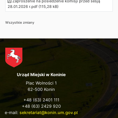
Zaproszenie na posiedzenie komisji przed sesją
28.01.2026 r.pdf (115,28 kB)
Wszystkie zmiany
Urząd Miejski w Koninie
Plac Wolności 1
62-500 Konin
+48 (63) 2401 111
+48 (63) 2429 920
e-mail:
sekretariat@konin.um.gov.pl