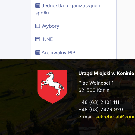
Jednostki organizacyjne i
spółki
Wybory
INNE
Archiwalny BIP
Urząd Miejski w Koninie
Plac Wolności 1
62-500 Konin
+48 (63) 2401 111
+48 (63) 2429 920
e-mail:
sekretariat@koni