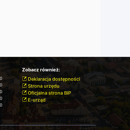
Zobacz również:
30
Deklaracja dostępności
30
Strona urzędu
30
Oficjalna strona BIP
30
E-urząd
30